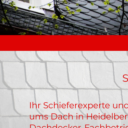
S
Ihr Schieferexperte un
ums Dach in Heidelber
Dachdecker-Fachbetri