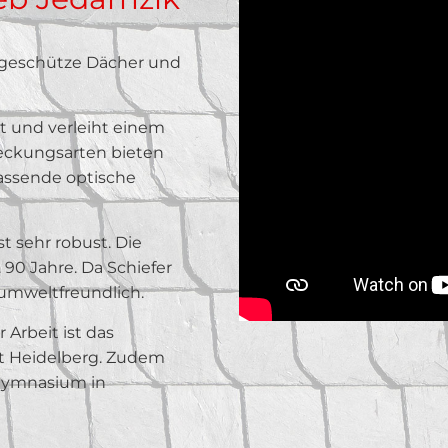
sgeschütze Dächer und
ht und verleiht einem
Deckungsarten bieten
passende optische
t sehr robust. Die
90 Jahre. Da Schiefer
t umweltfreundlich.
Arbeit ist das
t Heidelberg. Zudem
e Gymnasium in