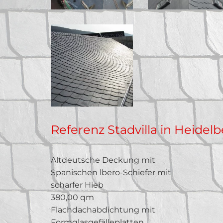
Referenz Stadvilla in Heidel
Altdeutsche Deckung mit
Spanischen lbero-Schiefer mit
scharfer Hieb
380,00 qm
Flachdachabdichtung mit
Formglasgefälleplatten