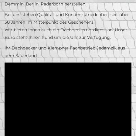
Demmin, Berlin, Paderborn herstellen.
Bei uns stehen Qualität und Kundenzufriedenheit seit über
30 Jahren im Mittelpunkt des Geschehens.
Wir bieten Ihnen auch ein Dachdeckernotdienst an. Unser
Büro steht Ihnen Rund um die Uhr zur Verfügung.
Ihr Dachdecker und Klempner Fachbetrieb Jedamzik aus
dem Sauerland