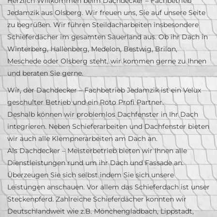
Herzlich Willkommen beim Dachdecker – Fachbetrieb
Jedamzik aus Olsberg. Wir freuen uns, Sie auf unsere Seite
zu begrüßen. Wir führen Steildacharbeiten insbesondere
Schieferdächer im gesamten Sauerland aus. Ob ihr Dach in
Winterberg, Hallenberg, Medelon, Bestwig, Brilon,
Meschede oder Olsberg steht, wir kommen gerne zu Ihnen
und beraten Sie gerne.
Wir, der Dachdecker – Fachbetrieb Jedamzik ist ein Velux
geschulter Betrieb und ein Roto Profi Partner.
Deshalb können wir problemlos Dachfenster in Ihr Dach
integrieren. Neben Schieferarbeiten und Dachfenster bieten
wir auch alle Klempnerarbeiten am Dach an.
Als Dachdecker – Meisterbetrieb bieten wir Ihnen alle
Dienstleistungen rund um ihr Dach und Fassade an.
Überzeugen Sie sich selbst indem Sie sich unsere
Leistungen anschauen. Vor allem das Schieferdach ist unser
Steckenpferd. Zahlreiche Schieferdächer konnten wir
Deutschlandweit wie z.B. Mönchengladbach, Lippstadt,